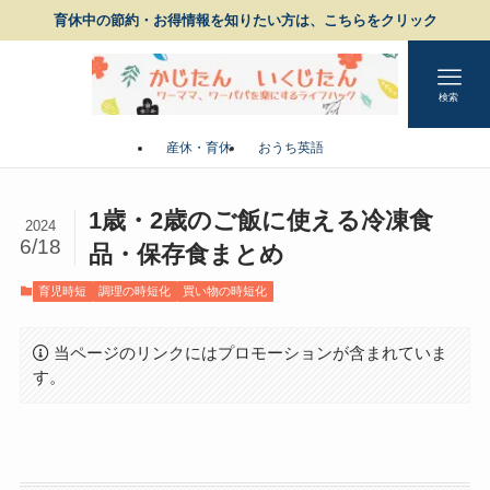
育休中の節約・お得情報を知りたい方は、こちらをクリック
検索
産休・育休
おうち英語
1歳・2歳のご飯に使える冷凍食
2024
6/18
品・保存食まとめ
育児時短
調理の時短化
買い物の時短化
当ページのリンクにはプロモーションが含まれていま
す。