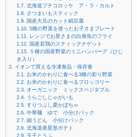
1.7.
北海道プチコロッケ ア・ラ・カルト
1.8.
さつまいもスティック
1.9.
国産大豆のカット絹豆腐
1.10.
5種の野菜を使ったお子さまプレート
1.11.
レンジでお星さまの白身魚のフライ
1.12.
国産若鶏のスティックナゲット
1.13.
５種の国産野菜のミニハンバーグ（ひじ
き入り）
2.
イオンで買える冷凍食品・保存食
2.1.
お米のかわりに食べる3種の彩り野菜
2.2.
お米のかわりに食べるブロッコリー
2.3.
オーガニック ミックスベジタブル
2.4.
うらごしじゃがいも
2.5.
すりつぶし栗かぼちゃ
2.6.
中華麺 ゆで 小分けパック
2.7.
細うどん 小分けパック
2.8.
北海道産星形ポテト
2.9.
玉子とうふ