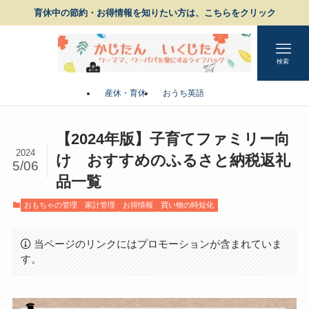
育休中の節約・お得情報を知りたい方は、こちらをクリック
検索
産休・育休
おうち英語
【2024年版】子育てファミリー向
2024
け おすすめのふるさと納税返礼
5/06
品一覧
おもちゃの管理
家計管理
お得情報
買い物の時短化
当ページのリンクにはプロモーションが含まれていま
す。