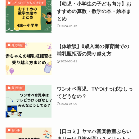
【幼児・小学生の子ども向け】お
こどもの“できる“を増やす
すすめの算数・数学の本・絵本ま
とめ
2024-05-16
【体験談】0歳入園の保育園での
育児時短
哺乳瓶拒否の乗り越え方
2024-05-11
ワンオペ育児、TVつけっぱなしっ
育児時短
てどうなの？
2024-05-09
【口コミ】ヤマハ音楽教室ぷらい
習い事
まりーは月謝が高い？メリット・